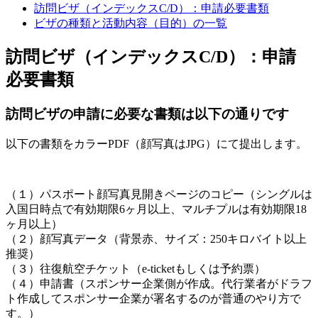
訪問ビザ（インデックスC/D）：申請必要書類
ビザの種類と活動内容（目的）の一覧
訪問ビザ（インデックスC/D）：申請
必要書類
訪問ビザの申請に必要な書類は以下の通りです
以下の書類をカラーPDF（顔写真はJPG）にて提出します。
（１）パスポート顔写真見開きページのコピー（シングルは
入国日時点で有効期限6ヶ月以上、マルチプルは有効期限18
ヶ月以上）
（２）顔写真データ（背景赤、サイズ：250キロバイト以上
推奨）
（３）往復航空チケット（e-ticketもしくは予約票）
（４）申請書（スポンサー企業側が作成。代行業者がドラフ
ト作成してスポンサー企業が署名するのが普通のやり方で
す。）