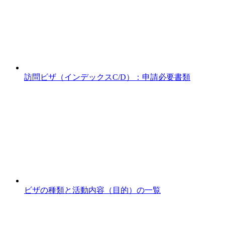
訪問ビザ（インデックスC/D）：申請必要書類
ビザの種類と活動内容（目的）の一覧