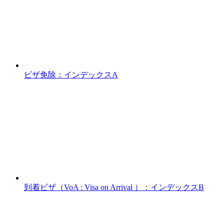
ビザ免除：インデックスA
到着ビザ（VoA : Visa on Arrival ）：インデックスB