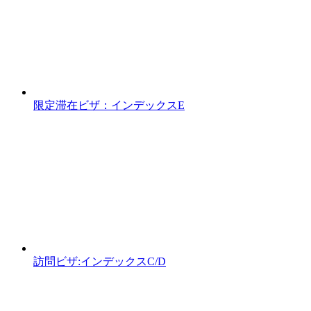
限定滞在ビザ：インデックスE
訪問ビザ:インデックスC/D