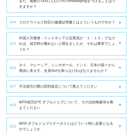
また、複数のTKAに1人のTKI Pendampingをつけることはで
きますか？
#44
コロナウイルス対応の健康証明書とはどういうものですか？
外国人労働者：インドネシア人従業員が「１：１０」でなけ
#43
れば、就労枠が獲れないと聞きましたが、それは事実でしょ
うか？
タイ、マレーシア、シンガポール、インド、日本の国々から
#28
商談に来ます。全員VoAを取らなければなりませんか？
#27
不法就労の際の罰則規定について教えてください
IMTA就労許可 ダブルジョブについて、その法的根拠等を教
#26
えてください
IMTA ダブルジョブステータスとはどういう時に必要となる
#20
のでしょうか