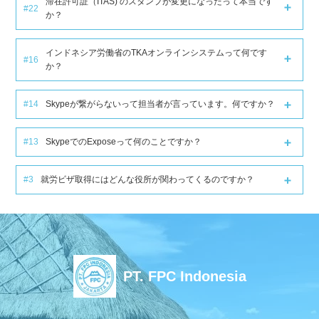
滞在許可証（ITAS) のスタンプが変更になったって本当です
#22
か？
インドネシア労働省のTKAオンラインシステムって何です
#16
か？
#14
Skypeが繋がらないって担当者が言っています。何ですか？
#13
SkypeでのExposeって何のことですか？
#3
就労ビザ取得にはどんな役所が関わってくるのですか？
PT. FPC Indonesia