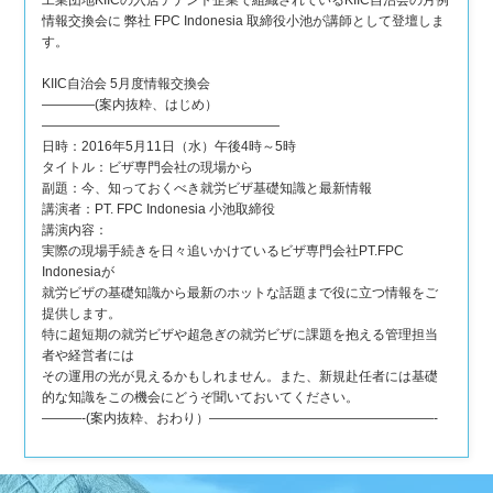
工業団地KIICの入居テナント企業で組織されているKIIC自治会の月例
情報交換会に 弊社 FPC Indonesia 取締役小池が講師として登壇しま
す。
KIIC自治会 5月度情報交換会
————(案内抜粋、はじめ）
——————————————————
日時：2016年5月11日（水）午後4時～5時
タイトル：ビザ専門会社の現場から
副題：今、知っておくべき就労ビザ基礎知識と最新情報
講演者：PT. FPC Indonesia 小池取締役
講演内容：
実際の現場手続きを日々追いかけているビザ専門会社PT.FPC
Indonesiaが
就労ビザの基礎知識から最新のホットな話題まで役に立つ情報をご
提供します。
特に超短期の就労ビザや超急ぎの就労ビザに課題を抱える管理担当
者や経営者には
その運用の光が見えるかもしれません。また、新規赴任者には基礎
的な知識をこの機会にどうぞ聞いておいてください。
———-(案内抜粋、おわり）—————————————————-