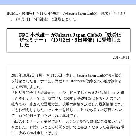
HOME
>
お知らせ
>
FPC 小池雄一 がJakarta Japan Clubの「就労ビザセミナ
ー」（10月2日・5日開催）に登壇しました
FPC 小池雄一 がJakarta Japan Clubの「就労ビ
ザセミナー」（10月2日・5日開催）に登壇しま
した
2017.10.11
2017年10月2日（月）および5日（木）、Jakarta Japan Clubの法人部会
を対象としたセミナーに、弊社 FPC Indonesia 取締役の小池が講師と
して登壇しました。
「ビザ専門会社の現場から ～今、知っておくべき20の項目～」と題
した本セミナーでは、就労ビザに関する基礎知識はもちろんのこと、
社内での一歩進んだ運用方法、現場の実情を反映した最新情報につい
てもお伝えしました。セミナーを通じて、1つでも多くの項目につい
て、新たに知っていただければ幸甚です。
両日のセミナーとも盛況であり、合計147名の会員様にご参加いただ
きました。お忙しいところ時間を割いてご参加くださった会員の皆様
に、改めて御礼申し上げます。