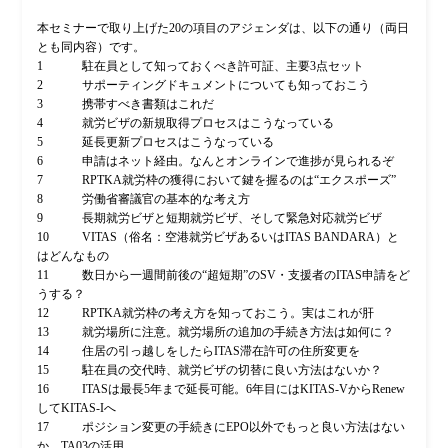
本セミナーで取り上げた20の項目のアジェンダは、以下の通り（両日
とも同内容）です。
1 駐在員として知っておくべき許可証、主要3点セット
2 サポーティングドキュメントについても知っておこう
3 携帯すべき書類はこれだ
4 就労ビザの新規取得プロセスはこうなっている
5 延長更新プロセスはこうなっている
6 申請はネット経由。なんとオンラインで進捗が見られるぞ
7 RPTKA就労枠の獲得において鍵を握るのは“エクスポーズ”
8 労働省審議官の基本的な考え方
9 長期就労ビザと短期就労ビザ、そして緊急対応就労ビザ
10 VITAS（俗名：空港就労ビザあるいはITAS BANDARA）と
はどんなもの
11 数日から一週間前後の“超短期”のSV・支援者のITAS申請をど
うする？
12 RPTKA就労枠の考え方を知っておこう。実はこれが肝
13 就労場所に注意。就労場所の追加の手続き方法は如何に？
14 住居の引っ越しをしたらITAS滞在許可の住所変更を
15 駐在員の交代時、就労ビザの切替に良い方法はないか？
16 ITASは最長5年まで延長可能。6年目にはKITAS-VからRenew
してKITAS-Iへ
17 ポジション変更の手続きにEPO以外でもっと良い方法はない
か。TA03の活用