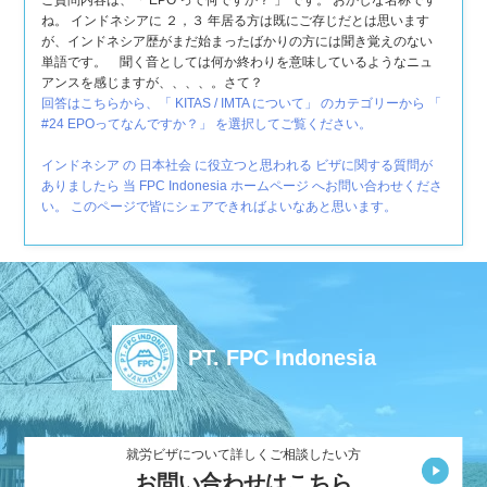
ご質問内容は、「 EPO って何ですか？ 」 です。 おかしな名称です
ね。 インドネシアに ２，３ 年居る方は既にご存じだとは思います
が、インドネシア歴がまだ始まったばかりの方には聞き覚えのない
単語です。 聞く音としては何か終わりを意味しているようなニュ
アンスを感じますが、、、、。さて？
回答はこちらから、「 KITAS / IMTA について」 のカテゴリーから 「
#24 EPOってなんですか？」 を選択してご覧ください。
インドネシア の 日本社会 に役立つと思われる ビザに関する質問が
ありましたら 当 FPC Indonesia ホームページ へお問い合わせくださ
い。 このページで皆にシェアできればよいなあと思います。
PT. FPC Indonesia
就労ビザについて詳しくご相談したい方
お問い合わせはこちら