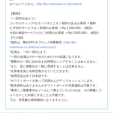
ホームページから：
​​​​http://fpc-indonesia.co.id/contact/
【費用】
（一回90分あたり）
コンサルティング/セカンドオピニオン契約のあるお客様 ＝無料
ビザ代行サービスをご利用のお客様 ＝Rp.1,000,000.-（税別）
今回の相談サービスだけご利用のお客様 ＝Rp.3,000,000.-（税別）
【その他】
*場所は、弊社FPC＠ブロックМ事務所（
http://fpc-
indonesia.co.id/about-us/access/
）
*定員は、一社一回4人まで。
*一回の会議はその一社のためだけの会議になります。
*複数社が一回に詰め込まれ時間をシェアすることはありません。
*また、逆に複数社が一緒に受講することは出来ません。
*出席者全員と名刺交換させていただきます。
*使用言語は全て日本語です。
*ホワイトボードを使って説明およびディスカッションします。
*配布資料はありませんがホワイトボードの写真撮影は可能です。
*事前にご懸案事項をメールにて教えていただければ、その事案にフ
ォーカスした内容にすることも可能です。
では、有意義な個別相談になりますように。