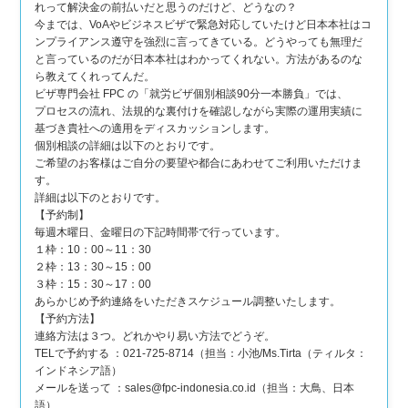
れって解決金の前払いだと思うのだけど、どうなの？
今までは、VoAやビジネスビザで緊急対応していたけど日本本社はコ
ンプライアンス遵守を強烈に言ってきている。どうやっても無理だ
と言っているのだが日本本社はわかってくれない。方法があるのな
ら教えてくれってんだ。
ビザ専門会社 FPC の「就労ビザ個別相談90分一本勝負」では、
プロセスの流れ、法規的な裏付けを確認しながら実際の運用実績に
基づき貴社への適用をディスカッションします。
個別相談の詳細は以下のとおりです。
ご希望のお客様はご自分の要望や都合にあわせてご利用いただけま
す。
詳細は以下のとおりです。
【予約制】
毎週木曜日、金曜日の下記時間帯で行っています。
１枠：10：00～11：30
２枠：13：30～15：00
３枠：15：30～17：00
あらかじめ予約連絡をいただきスケジュール調整いたします。
【予約方法】
連絡方法は３つ。どれかやり易い方法でどうぞ。
TELで予約する ：021-725-8714（担当：小池/Ms.Tirta（ティルタ：
インドネシア語）
メールを送って ：sales@fpc-indonesia.co.id（担当：大鳥、日本
語）