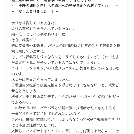
超短期の就労ビザ、超急ぎの就労ビザ をどうする？
～ 実際の運用と自社への適用への光が見えたら教えてくれ！ ～
～ かしこまりましたー！ ～
会社を経営しているあなた。
会社の業務管理を任されているあなた。
頭を悩ませている事がありますね。
そう、就労ビザ。
特に支援者や出張者、SVさんの短期の就労ビザのことで解決策を模
索し続けていますね。
そして試行錯誤し様々な方法をトライしてもいますが、それでもま
だ決定打を見いだせないでいるのではないでしょうか。
それは、インドネシアの制度メカニズムが想像を超えて○○なせいな
のです。
あなたは先日こう言っていましたね。
工場設備の拡張で技術支援者を呼ばなければならないけど、就労ビ
ザをどうしよう。
機械メンテに技術者に来てもらうのだが、2，3日だけの就労ビザっ
てあるのか。
この数カ月の間にパラパラと短期出張で技術者がたくさん来るぞ。
一体どうやって就労ビザを取ればよいのだ。
この前、機械が故障してどうしようもなくってVoAで機械修理させた
けど本当は違反なんだよね。
入国してパスポートをイミグレに預けておけば働けるだなんて、そ