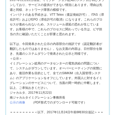
2017年11月22日現在、イミグレーション総局のシステムが再びダウ
ンしており、サービスの提供ができない情況にあります。理由は先
週と同様、ネットワーク障害の模様です。
インパクトのある手続きは、VTT Telex（査証発給許可）、ITAS（滞
在許可）およびEPO（滞在許可の取消）になります。これらのプロ
セスが進められないため、スケジュール遅延の恐れが生じていま
す。お客様の中で、これらのプロセスに関わっている方は、ビザ担
当の方に確認いただくことが肝要と思われます。
以下は、今回発表された公示の内容部分の拙訳です（認定翻訳者が
翻訳したものではありません）。なお文面の内容は、日付部分を除
き、先週のシステムダウンで発表された公示と同様です。
＜公示＞
イミグレーション総局のデータセンターの電気供給の問題につい
て、システムがダウンしています。オーバーヒーティングの状態に
あり、復旧作業を目的として、全てのSIMKIM（出入国管理システ
ム）のアプリケーションをオフにしています。外国人に対するイミ
グレーションのサービスについて、当面の間一時的に中断します。
以上、ご承知おきください。
ジャカルタ、2017年11月22日
南ジャカルタイミグレーション事務所長
公示の画像
（PDF形式でのダウンロード可能です）
＝＝＝＝＝＝＝＝＜以下、2017年11月24日午前8時30分追記＞＝＝