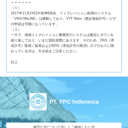
＝＝＝＝＝＝
（１）
2017年11月24日午前8時現在、イミグレーション総局のシステム
「VISA ONLINE」は稼動しており、VTT Telex（査証発給許可）ビザ
の申請は可能になっています。
（２）
一方で、地域イミグレーション事務所のシステムは復旧とダウンを
繰り返しており、いまだ混乱状態にあります。そのため、ITAS（滞
在許可）取得／延長およびEPO（滞在許可の取消）のプロセスに関
わっている方は、引き続きご注意ください。
以上
PT. FPC Indonesia
就労ビザについて詳しくご相談したい方