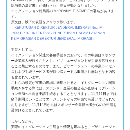
2016年11月07日付で「入国管理サービスに関するイミグレーション
総局長の決定書」が発行され、即日発効となりました。
イミグレーション総局長の Mr.RONNY F, SOMPIEの署名がありま
す。
原文は、以下の表題をクリック願います。
「
KEPUTUSAN DIREKTUR JENDERAL IMIGRASI No.: IMI-
1933.PR.07.04 TENTANG PENERTIBAN DALAM LAYANAN
KEIMIGRASIAN DEREKTUR JENDERAL IMIGRASI
」
主旨としては、
イミグレーション関連の各種手続きにおいて、その申請はスポンサ
ー企業本人が行うこととし、ビザ・エージェントが手続き代行をす
ること禁止するものです。また、ビザエージェントの事業ライセン
スおよび手続サービス者が持つIDカードも取消され無効となる内容
も含まれています。
これらの規定が実際の現場に適用されると、イミグレーション関連
手続きをする際には、スポンサー企業の担当者が直接イミグレーシ
ョン当局へ出向き申請手続きすることとなります。11月11日までは
猶予期間ということでエージェントからの申請でも受け付けられて
おりますが、11月14日からはスポンサー企業担当者からのみ申請を
受付けると言われています。
しかしながら、
実際のイミグレーション手続きの情況を鑑みると、ビザ・エージェ