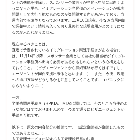
ントの機能を排除し、スポンサー企業各々が当局へ申請に出向くよ
うになった場合、イミグレーション当局側のオペレーションが現実
問題として実行可能なものなのか疑問視する声があがっており、当
局内部でも論争となっております。11月10日現在、今なお当局内部
で調整中という情報も入っており最終的な現場適用がどのようにな
るのか未だわかりません。
現在やるべきことは、
直近で予定されているイミグレーション関連手続きがある場合に
は、11月14日以降、スポンサー企業として自社の担当者がイミグレ
ーション事務所へ出向く必要があるかもしれないという心構えをし
ておくこと。（ビザエージェントから詳細連絡が行くはずですし、
エージェントが同伴支援出来ると思います。） また、今後、現場
への適用方法がどうなるかを注意していくことです。（パニックに
ならないように。）
一方、
労働省関連手続き（RPKTA、IMTA)に関しては、今のところ当件のよ
うな規定はでておりませんので、今まで通りにビザエージェントが
手続き可能です。
以下は、原文の内容部分の拙訳です。（認定翻訳者が翻訳したもの
ではありません。）
入国管理サービスに関する入国管理総局長の決定