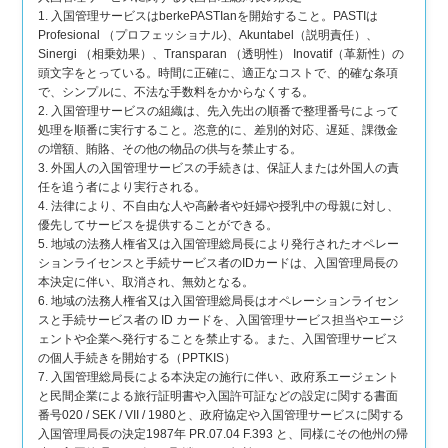
1. 入国管理サービスはberkePASTIanを開始すること。PASTIは
Profesional （プロフェッショナル)、Akuntabel（説明責任）、
Sinergi （相乗効果）、Transparan （透明性） Inovatif（革新性）の
頭文字をとっている。時間に正確に、適正なコストで、的確な条項
で、シンプルに、不法な手数料をかからなくする。
2. 入国管理サービスの組織は、先入先出の順番で整理番号によって
処理を順番に実行すること。恣意的に、差別的対応、遅延、課徴金
の増額、賄賂、その他の物品の供与を禁止する。
3. 外国人の入国管理サービスの手続きは、保証人または外国人の責
任を追う者により実行される。
4. 法律により、不自由な人や高齢者や妊婦や授乳中の母親に対し、
優先してサービスを提供することができる。
5. 地域の法務人権省又は入国管理総局長により発行されたオペレー
ションライセンスと手続サービス者のIDカードは、入国管理局長の
本決定に伴い、取消され、無効となる。
6. 地域の法務人権省又は入国管理総局長はオペレーションライセン
スと手続サービス者の ID カードを、入国管理サービス担当やエージ
ェントや企業へ発行することを禁止する。また、入国管理サービス
の個人手続きを開始する（PPTKIS）
7. 入国管理総局長による本決定の施行に伴い、政府系エージェント
と民間企業による旅行証明書や入国許可証などの設定に関する書面
番号020 / SEK / VII / 1980と、政府協定や入国管理サービスに関する
入国管理局長の決定1987年 PR.07.04 F.393 と、同様にその他州の帰