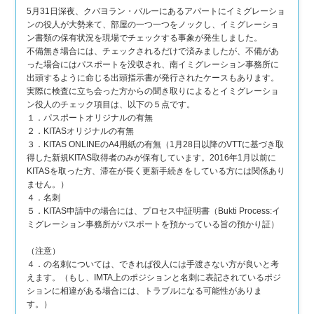
5月31日深夜、クバヨラン・バルーにあるアパートにイミグレーショ
ンの役人が大勢来て、部屋の一つ一つをノックし、イミグレーショ
ン書類の保有状況を現場でチェックする事象が発生しました。
不備無き場合には、チェックされるだけで済みましたが、不備があ
った場合にはパスポートを没収され、南イミグレーション事務所に
出頭するように命じる出頭指示書が発行されたケースもあります。
実際に検査に立ち会った方からの聞き取りによるとイミグレーショ
ン役人のチェック項目は、以下の５点です。
１．パスポートオリジナルの有無
２．KITASオリジナルの有無
３．KITAS ONLINEのA4用紙の有無（1月28日以降のVTTに基づき取
得した新規KITAS取得者のみが保有しています。2016年1月以前に
KITASを取った方、滞在が長く更新手続きをしている方には関係あり
ません。）
４．名刺
５．KITAS申請中の場合には、プロセス中証明書（Bukti Process:イ
ミグレーション事務所がパスポートを預かっている旨の預かり証）
（注意）
４．の名刺については、できれば役人には手渡さない方が良いと考
えます。（もし、IMTA上のポジションと名刺に表記されているポジ
ションに相違がある場合には、トラブルになる可能性がありま
す。）