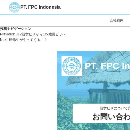
PT. FPC Indonesia
会社案内
投稿ナビゲーション
Previous:
312就労ビザからExx雇用ビザへ
Next:
研修生がやってくる！？
PT. FPC I
就労ビザについて
お問い合