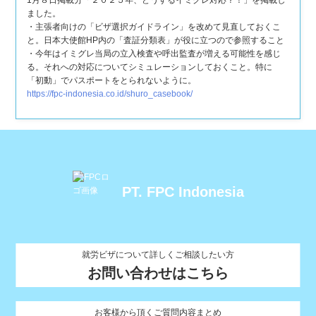
1月８日掲載分「２０２５年、どうするイミグレ対応？！」を掲載し
ました。
・主張者向けの「ビザ選択ガイドライン」を改めて見直しておくこ
と。日本大使館HP内の「査証分類表」が役に立つので参照すること
・今年はイミグレ当局の立入検査や呼出監査が増える可能性を感じ
る。それへの対応についてシミュレーションしておくこと。特に
「初動」でパスポートをとられないように。
https://fpc-indonesia.co.id/shuro_casebook/
PT. FPC Indonesia
就労ビザについて詳しくご相談したい方
お問い合わせはこちら
お客様から頂くご質問内容まとめ